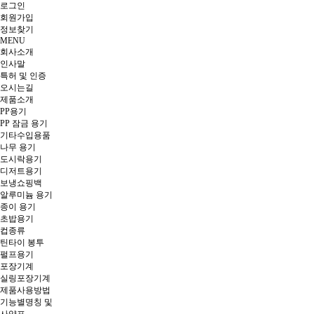
로그인
회원
가입
정보찾기
MENU
회사소개
인사말
특허 및 인증
오시는길
제품소개
PP용기
PP 잠금 용기
기타수입용품
나무 용기
도시락용기
디저트용기
보냉쇼핑백
알루미늄 용기
종이 용기
초밥용기
컵종류
틴타이 봉투
펄프용기
포장기계
실링포장기계
제품사용방법
기능별명칭 및