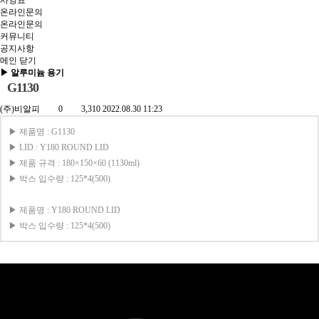
사양표
온라인문의
온라인문의
커뮤니티
공지사항
메인
닫기
▶ 알루미늄 용기
G1130
(주)비알피
0
3,310
2022.08.30 11:23
▶ 제품명 : G1130
▶ LID : Y180 ROUND LID
▶ 제품 규격 : 180×150×60 (1130ml)
▶ 박스 입수량 : 125*4(500)
▶ 제품명 : Y180 ROUND LID
▶ 박스 입수량 : 125*4(500)